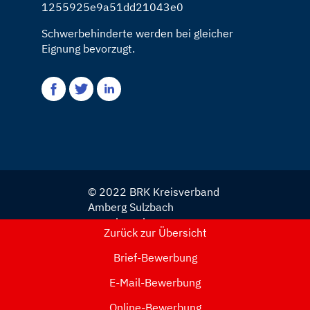
1255925e9a51dd21043e0
Schwerbehinderte werden bei gleicher
Eignung bevorzugt.
© 2022 BRK Kreisverband
Amberg Sulzbach
www.kvamberg-
Zurück zur Übersicht
sulzbach.brk.de
Brief-Bewerbung
Impressum
E-Mail-Bewerbung
Online-Bewerbung