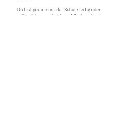
Du bist gerade mit der Schule fertig oder
willst dich neu orientieren? Du hast Lust,
Menschen zu helfen, Verantwortung zu
übernehmen und echte Einblicke in den
Arbeitsalltag im Rettungsdienst zu
bekommen? Dann ist ein Freiwilliges Soziales
Jahr (FSJ) beim BRK genau das Richtige für
dich!
Was wir dir bieten
420 € Taschengeld, 26 Urlaubstage,
BRK-Bildungsseminare, Bayerische
Ehrenamtskarte uvm.
Spannende Einblicke in die Notfallrettung
und den Krankentransport.
Ausbildung zum/zur
Rettungsdiensthelfer/in, Möglichkeit zur
Ausbildung zum/zur Rettungssanitäter/in