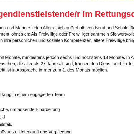
gendienstleistende/r im Rettungs
uen und Männer jeden Alters, sich außerhalb von Beruf und Schule fü
ment lohnt sich: Als Freiwillige oder Freiwilliger sammeln Sie wertvo
en ihre persönlichen und sozialen Kompetenzen, ältere Freiwillige bri
ölf Monate, mindestens jedoch sechs und höchstens 18 Monate. In A
schen, die älter als 27 Jahre alt sind, können den Dienst auch in Tei
ritt ist in Absprache immer zum 1. des Monats möglich.
irkung in einem engagierten Team
liche, umfassende Einarbeitung
eld
itsfeld
hüsse zu Unterkunft und Verpflegung