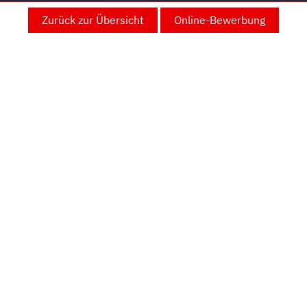
Zurück zur Übersicht
Online-Bewerbung
Hilfskraft an der Grundschule Hohes
eit (m/w/d)
aubinger Str. 42, 93055 Regensburg
dschule Hohes
Teilzeit
 01.09.2026
en Roten Kreuzes!