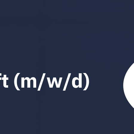
ft (m/w/d)