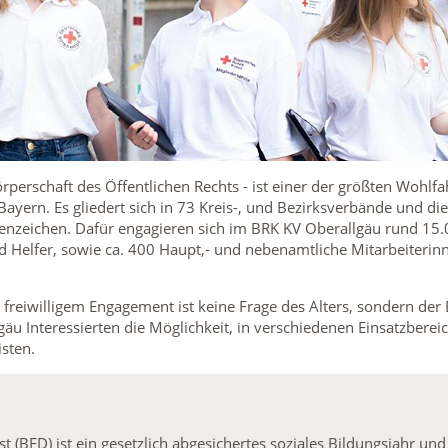
örperschaft des Öffentlichen Rechts - ist einer der größten Wohlf
Bayern. Es gliedert sich in 73 Kreis-, und Bezirksverbände und die
enzeichen. Dafür engagieren sich im BRK KV Oberallgäu rund 15.
 Helfer, sowie ca. 400 Haupt,- und nebenamtliche Mitarbeiterinn
reiwilligem Engagement ist keine Frage des Alters, sondern der B
äu Interessierten die Möglichkeit, in verschiedenen Einsatzberei
isten.
t (BFD) ist ein gesetzlich abgesichertes soziales Bildungsjahr un