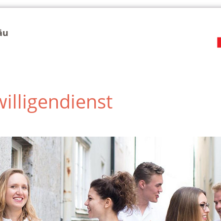
äu
illigendienst