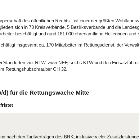
erschaft des öffentlichen Rechts - ist einer der größten Wohlfahrts
 gliedert sich in 73 Kreisverbände, 5 Bezirksverbände und die Landes
arbeiter beschäftigt und rund 181.000 ehrenamtliche Helferinnen und H
chäftigt insgesamt ca. 170 Mitarbeiter im Rettungsdienst, der Verwa
ei Standorten vier RTW, zwei NEF, sechs KTW und den Einsatzführun
dem Rettungshubschrauber CH 32.
/d) für die Rettungswache Mitte
fristet
g nach den Tarifverträgen des BRK, inklusive vieler Zusatzleistunge