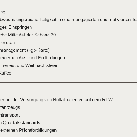
ung
bwechslungsreiche Tätigkeit in einem engagierten und motivierten T
iges Einspringen
che Mitte Auf der Schanz 30
Diensten
smanagement (i-gb-Karte)
 externen Aus- und Fortbildungen
mmerfest und Weihnachtsfeier
Kaffee
äter bei der Versorgung von Notfallpatienten auf dem RTW
zfahrzeugs
ntransport
 Qualitätsstandards
externen Pflichtfortbildungen