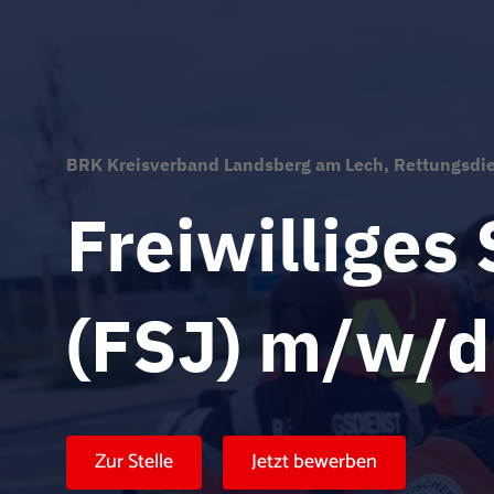
BRK Kreisverband Landsberg am Lech, Rettungsdien
Freiwilliges
(FSJ) m/w/d
Zur Stelle
Jetzt bewerben