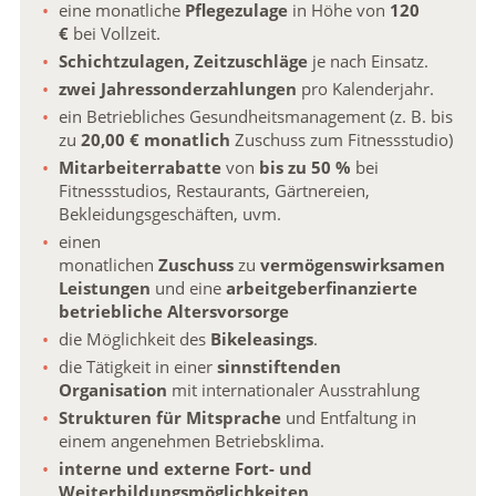
eine monatliche
Pflegezulage
in Höhe von
120
€
bei Vollzeit.
Schichtzulagen,
Zeitzuschläge
je nach Einsatz.
zwei Jahressonderzahlungen
pro Kalenderjahr.
ein Betriebliches Gesundheitsmanagement (z. B. bis
zu
20,00 € monatlich
Zuschuss zum Fitnessstudio)
Mitarbeiterrabatte
von
bis zu 50 %
bei
Fitnessstudios, Restaurants, Gärtnereien,
Bekleidungsgeschäften, uvm.
einen
monatlichen
Zuschuss
zu
vermögenswirksamen
Leistungen
und eine
arbeitgeberfinanzierte
betriebliche Altersvorsorge
die Möglichkeit des
Bikeleasings
.
die Tätigkeit in einer
sinnstiftenden
Organisation
mit internationaler Ausstrahlung
Strukturen für Mitsprache
und Entfaltung in
einem angenehmen Betriebsklima.
interne und externe Fort- und
Weiterbildungsmöglichkeiten
.