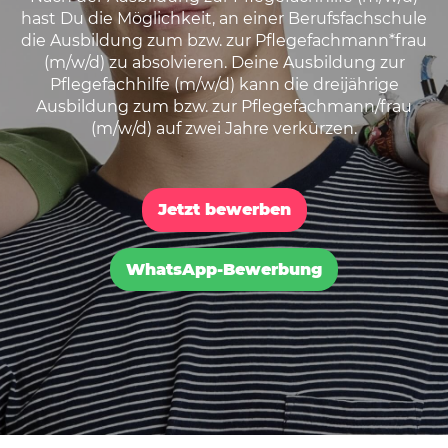
hast Du die Möglichkeit, an einer Berufsfachschule
die Ausbildung zum bzw. zur Pflegefachmann*frau
(m/w/d) zu absolvieren. Deine Ausbildung zur
Pflegefachhilfe (m/w/d) kann die dreijährige
Ausbildung zum bzw. zur Pflegefachmann/frau
(m/w/d) auf zwei Jahre verkürzen.
Jetzt bewerben
WhatsApp-Bewerbung