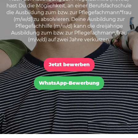
hast Du die Möglichkeit, an einer Berufsfachschule
die Ausbildung zum bzw. zur Pflegefachmann*frau
(m/w/d) zu absolvieren. Deine Ausbildung zur
Pflegefachhilfe (m/w/d) kann die dreijährige
Ausbildung zum bzw. zur Pflegefachmann/frau
(m/w/d) auf zwei Jahre verkürzen.
Jetzt bewerben
WhatsApp-Bewerbung